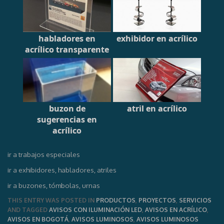
habladores en
exhibidor en acrílico
acrílico transparente
buzon de
atril en acrílico
sugerencias en
acrílico
ir a trabajos especiales
ir a exhibidores, habladores, atriles
ir a buzones, tómbolas, urnas
THIS ENTRY WAS POSTED IN
PRODUCTOS
,
PROYECTOS
,
SERVICIOS
AND TAGGED
AVISOS CON ILUMINACIÓN LED
,
AVISOS EN ACRÍLICO
,
AVISOS EN BOGOTÁ
,
AVISOS LUMINOSOS
,
AVISOS LUMINOSOS