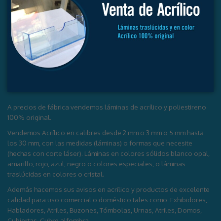
A precios de fábrica vendemos láminas de acrílico y poliestireno
100% original.
Vendemos Acrílico en calibres desde 2 mm o 3 mm o 5 mm hasta
los 30 mm, con las medidas (láminas) o formas que necesite
(hechas con corte láser). Láminas en colores sólidos blanco opal,
amarillo, rojo, azul, negro o colores especiales, o láminas
traslúcidas en colores o cristal.
Además hacemos sus avisos en acrílico y productos de excelente
calidad para uso comercial o doméstico tales como: Exhibidores,
Habladores, Atriles, Buzones, Tómbolas, Urnas, Atriles, Domos,
Cubiertas, Cubre alfombra.