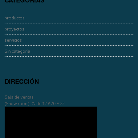
productos
proyectos
servicios
Sin categoría
DIRECCIÓN
Sala de Ventas
(Show room): Calle 72 # 20 A 22