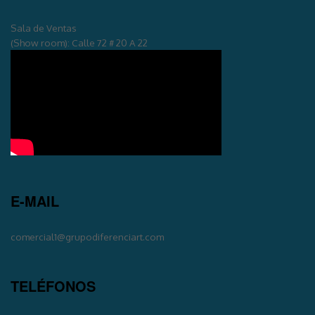
Sala de Ventas
(Show room): Calle 72 # 20 A 22
E-MAIL
comercial1@grupodiferenciart.com
TELÉFONOS