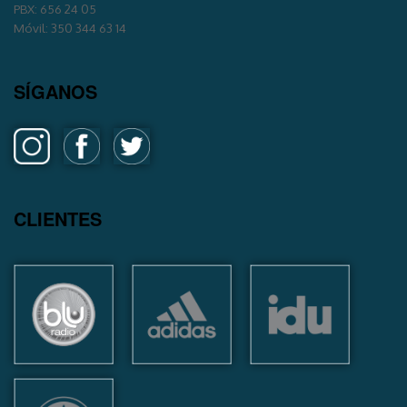
PBX: 656 24 05
Móvil: 350 344 63 14
SÍGANOS
CLIENTES