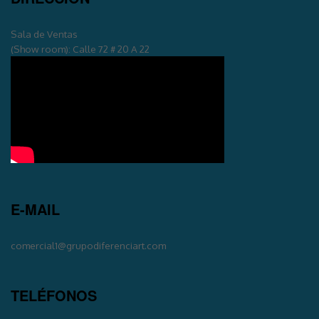
Sala de Ventas
(Show room): Calle 72 # 20 A 22
E-MAIL
comercial1@grupodiferenciart.com
TELÉFONOS