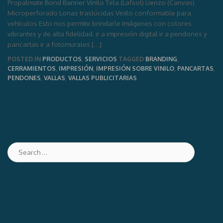
Propalmate Bond Banner Vinilo Tela (Lafsol) Lienzo (Canvas)
Microperforado Lonas traslúcidas Vinilo conformable para
vehículos Esto nos permite brindarle imágenes con colores
vibrantes y de alta fidelidad. ir a impresión digital ir a pendones y
pancartas ir a fotomurales […]
POSTED IN
PRODUCTOS
,
SERVICIOS
TAGGED
BRANDING
,
CERRAMIENTOS
,
IMPRESIÓN
,
IMPRESIÓN SOBRE VINILO
,
PANCARTAS
,
PENDONES
,
VALLAS
,
VALLAS PUBLICITARIAS