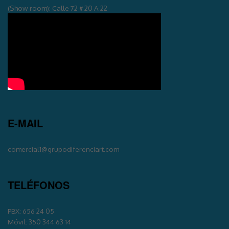
(Show room): Calle 72 # 20 A 22
E-MAIL
comercial1@grupodiferenciart.com
TELÉFONOS
PBX: 656 24 05
Móvil: 350 344 63 14