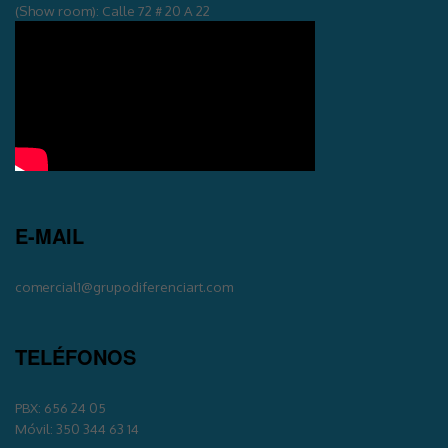
(Show room): Calle 72 # 20 A 22
E-MAIL
comercial1@grupodiferenciart.com
TELÉFONOS
PBX: 656 24 05
Móvil: 350 344 63 14