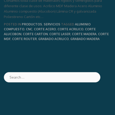
Cortamos toda clase de materiales rígidos y semirígidos para
diferente clase de usos: Acrílico MDF Madera Acero Aluminio
Aluminio compuesto (Alucobon) Lámina CR y galvanizada
Poliestireno Cartón etc…
POSTED IN
PRODUCTOS
,
SERVICIOS
TAGGED
ALUMINIO
COMPUESTO
,
CNC
,
CORTE ACERO
,
CORTE ACRILICO
,
CORTE
ALUCOBON
,
CORTE CARTON
,
CORTE LASER
,
CORTE MADERA
,
CORTE
MDF
,
CORTE ROUTER
,
GRABADO ACRILICO
,
GRABADO MADERA