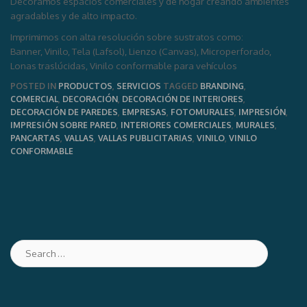
Decoramos espacios comerciales y de hogar creando ambientes
agradables y de alto impacto.
Imprimimos con alta resolución sobre sustratos como:
Banner, Vinilo, Tela (Lafsol), Lienzo (Canvas), Microperforado,
Lonas traslúcidas, Vinilo conformable para vehículos
POSTED IN
PRODUCTOS
,
SERVICIOS
TAGGED
BRANDING
,
COMERCIAL
,
DECORACIÓN
,
DECORACIÓN DE INTERIORES
,
DECORACIÓN DE PAREDES
,
EMPRESAS
,
FOTOMURALES
,
IMPRESIÓN
,
IMPRESIÓN SOBRE PARED
,
INTERIORES COMERCIALES
,
MURALES
,
PANCARTAS
,
VALLAS
,
VALLAS PUBLICITARIAS
,
VINILO
,
VINILO
CONFORMABLE