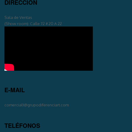
DIRECCIÓN
Sala de Ventas
(Show room): Calle 72 # 20 A 22
E-MAIL
comercial1@grupodiferenciart.com
TELÉFONOS