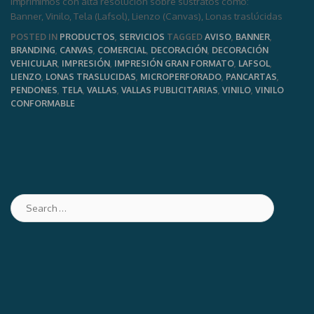
Imprimimos con alta resolución sobre sustratos como:
Banner, Vinilo, Tela (Lafsol), Lienzo (Canvas), Lonas traslúcidas
POSTED IN
PRODUCTOS
,
SERVICIOS
TAGGED
AVISO
,
BANNER
,
BRANDING
,
CANVAS
,
COMERCIAL
,
DECORACIÓN
,
DECORACIÓN
VEHICULAR
,
IMPRESIÓN
,
IMPRESIÓN GRAN FORMATO
,
LAFSOL
,
LIENZO
,
LONAS TRASLUCIDAS
,
MICROPERFORADO
,
PANCARTAS
,
PENDONES
,
TELA
,
VALLAS
,
VALLAS PUBLICITARIAS
,
VINILO
,
VINILO
CONFORMABLE