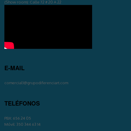
(Show room): Calle 72 # 20 A 22
E-MAIL
comercial1@grupodiferenciart.com
TELÉFONOS
PBX: 656 24 05
Móvil: 350 344 63 14