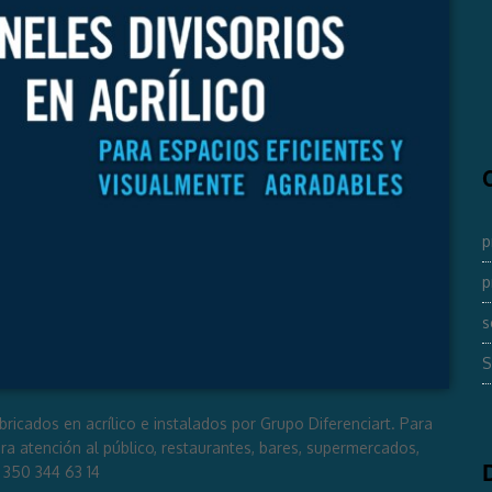
p
p
s
S
abricados en acrílico e instalados por Grupo Diferenciart. Para
ra atención al público, restaurantes, bares, supermercados,
 350 344 63 14