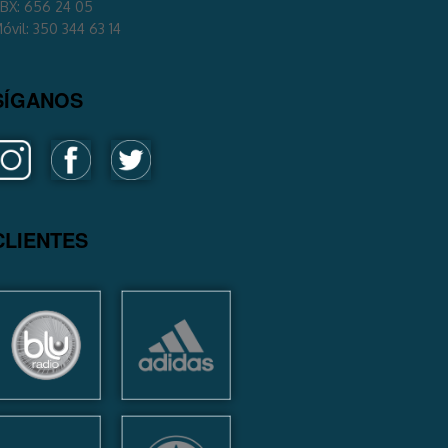
BX: 656 24 05
óvil: 350 344 63 14
SÍGANOS
CLIENTES