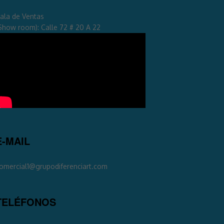
ala de Ventas
Show room): Calle 72 # 20 A 22
E-MAIL
omercial1@grupodiferenciart.com
TELÉFONOS