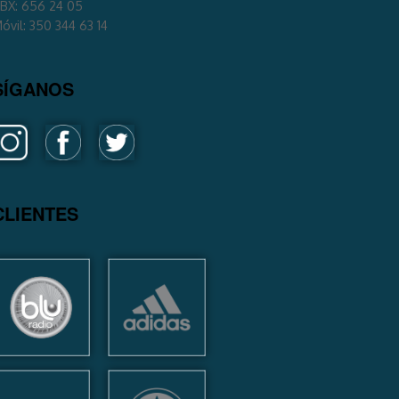
BX: 656 24 05
óvil: 350 344 63 14
SÍGANOS
CLIENTES