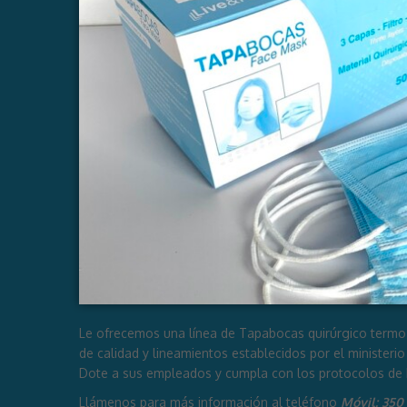
Le ofrecemos una línea de Tapabocas quirúrgico termo 
de calidad y lineamientos establecidos por el ministeri
Dote a sus empleados y cumpla con los protocolos de 
Llámenos para más información al teléfono
Móvil:
350 