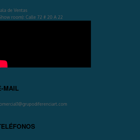
ala de Ventas
Show room): Calle 72 # 20 A 22
E-MAIL
omercial1@grupodiferenciart.com
TELÉFONOS