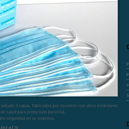
p
p
s
S
sellado 3 capas, fabricados por nosotros con altos estándares
o de salud para protección personal.
bio seguridad en su empresa.
344 63 14