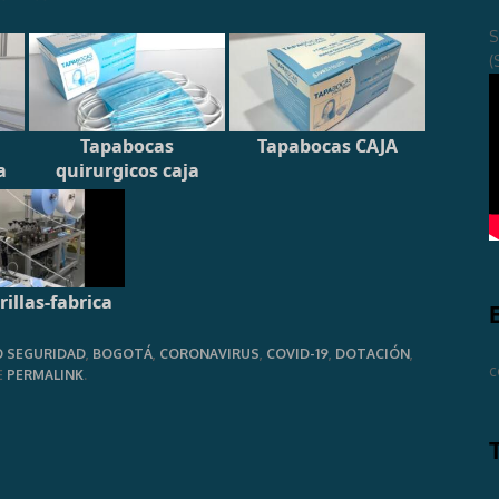
S
(
Tapabocas
Tapabocas CAJA
a
quirurgicos caja
illas-fabrica
O SEGURIDAD
,
BOGOTÁ
,
CORONAVIRUS
,
COVID-19
,
DOTACIÓN
,
c
E
PERMALINK
.