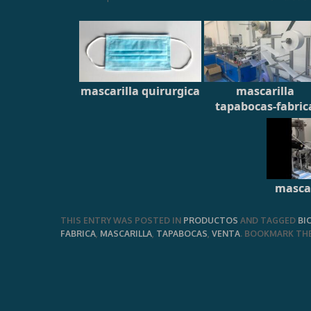
mascarilla quirurgica
mascarilla
tapabocas-fabric
mascar
THIS ENTRY WAS POSTED IN
PRODUCTOS
AND TAGGED
BI
FABRICA
,
MASCARILLA
,
TAPABOCAS
,
VENTA
. BOOKMARK TH