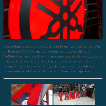
Avisos luminosos para fachadas exteriores y locales comerciales
en Bogotá D.C. y Colombia, brindamos a nuestros clientes
(YAMAHA) el mejor servicio y la mejor producción de avisos, letras,
avisos 3D, avisos con iluminación led, letreros, avisos para
recepción, avisos para edificios, avisos publicitarios y letras en
relieve, elaborados en acrílico, acero o lámina envejecida