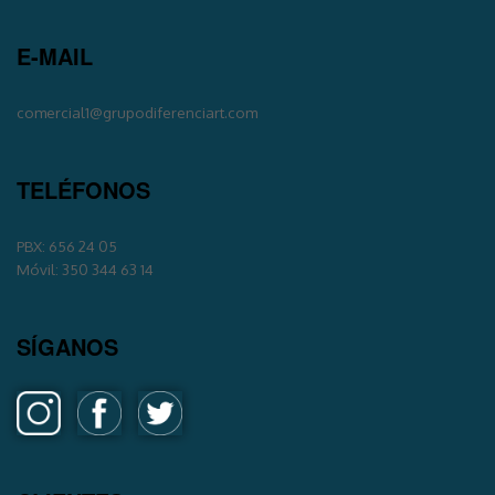
E-MAIL
comercial1@grupodiferenciart.com
TELÉFONOS
PBX: 656 24 05
Móvil: 350 344 63 14
SÍGANOS