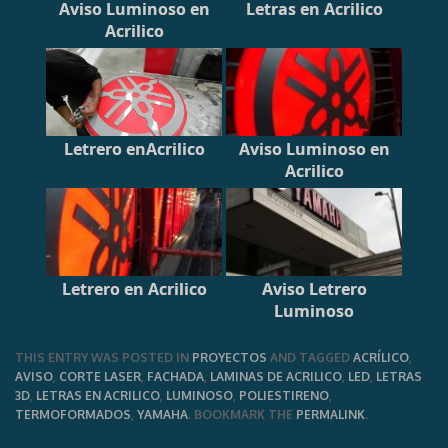
Aviso Luminoso en
Letras en Acrilico
Acrilico
Letrero enAcrilico
Aviso Luminoso en
Acrilico
Letrero en Acrilico
Aviso Letrero
Luminoso
THIS ENTRY WAS POSTED IN
PROYECTOS
AND TAGGED
ACRÍLICO
,
AVISO
,
CORTE LASER
,
FACHADA
,
LAMINAS DE ACRILICO
,
LED
,
LETRAS
3D
,
LETRAS EN ACRILICO
,
LUMINOSO
,
POLIESTIRENO
,
TERMOFORMADOS
,
YAMAHA
. BOOKMARK THE
PERMALINK
.