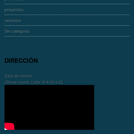
proyectos
servicios
Sin categoría
DIRECCIÓN
Sala de Ventas
(Show room): Calle 72 # 20 A 22