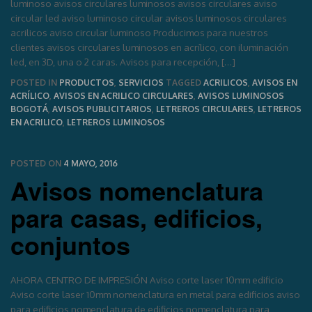
luminoso avisos circulares luminosos avisos circulares aviso
circular led aviso luminoso circular avisos luminosos circulares
acrilicos aviso circular luminoso Producimos para nuestros
clientes avisos circulares luminosos en acrílico, con iluminación
led, en 3D, una o 2 caras. Avisos para recepción, […]
POSTED IN
PRODUCTOS
,
SERVICIOS
TAGGED
ACRILICOS
,
AVISOS EN
ACRÍLICO
,
AVISOS EN ACRILICO CIRCULARES
,
AVISOS LUMINOSOS
BOGOTÁ
,
AVISOS PUBLICITARIOS
,
LETREROS CIRCULARES
,
LETREROS
EN ACRILICO
,
LETREROS LUMINOSOS
POSTED ON
4 MAYO, 2016
Avisos nomenclatura
para casas, edificios,
conjuntos
AHORA CENTRO DE IMPRESIÓN Aviso corte laser 10mm edificio
Aviso corte laser 10mm nomenclatura en metal para edificios aviso
para edificios nomenclatura de edificios nomenclatura para