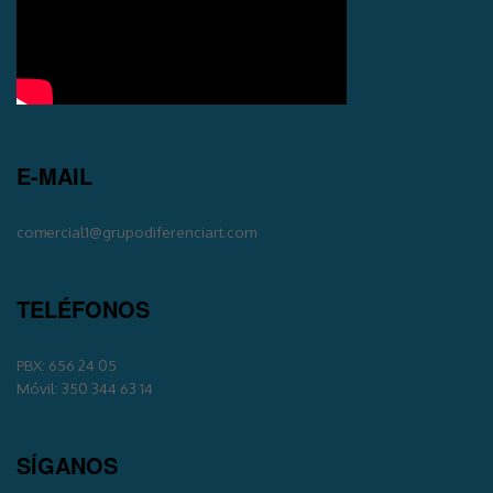
E-MAIL
comercial1@grupodiferenciart.com
TELÉFONOS
PBX: 656 24 05
Móvil: 350 344 63 14
SÍGANOS