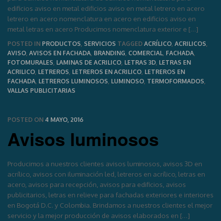
edificios aviso en metal edificios aviso en metal letrero en acero
letrero en acero nomenclatura en acero en edificios aviso en
metal letras en acero Producimos nomenclatura exterior e […]
POSTED IN
PRODUCTOS
,
SERVICIOS
TAGGED
ACRÍLICO
,
ACRILICOS
,
AVISO
,
AVISOS EN FACHADA
,
BRANDING
,
COMERCIAL
,
FACHADA
,
FOTOMURALES
,
LAMINAS DE ACRILICO
,
LETRAS 3D
,
LETRAS EN
ACRILICO
,
LETREROS
,
LETREROS EN ACRILICO
,
LETREROS EN
FACHADA
,
LETREROS LUMINOSOS
,
LUMINOSO
,
TERMOFORMADOS
,
VALLAS PUBLICITARIAS
POSTED ON
4 MAYO, 2016
Avisos luminosos
Producimos a nuestros clientes avisos luminosos, avisos 3D en
acrílico, avisos con iluminación led, letreros en acrílico, letras en
acero, avisos para recepción, avisos para edificios, avisos
publicitarios, letras en relieve para fachadas exteriores e interiores
en Bogotá D.C. y Colombia. Brindamos a nuestros clientes el mejor
servicio y la mejor producción de avisos elaborados en […]