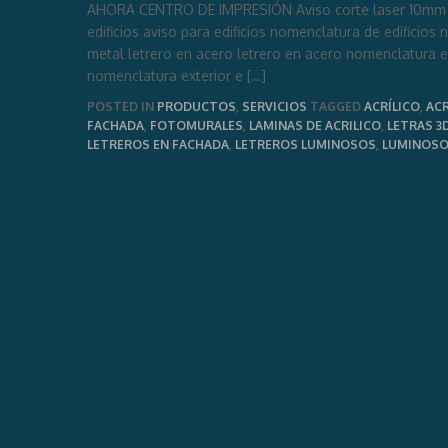
AHORA CENTRO DE IMPRESIÓN Aviso corte laser 10mm ed
edificios aviso para edificios nomenclatura de edificios 
metal letrero en acero letrero en acero nomenclatura e
nomenclatura exterior e […]
POSTED IN
PRODUCTOS
,
SERVICIOS
TAGGED
ACRÍLICO
,
ACR
FACHADA
,
FOTOMURALES
,
LAMINAS DE ACRILICO
,
LETRAS 3
LETREROS EN FACHADA
,
LETREROS LUMINOSOS
,
LUMINOS