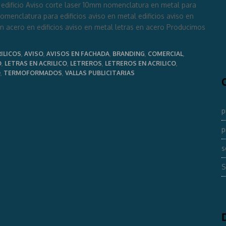
ificio Aviso corte laser 10mm nomenclatura en metal para
nomenclatura para edificios aviso en metal edificios aviso en
n acero en edificios aviso en metal letras en acero Producimos
ILICOS
,
AVISO
,
AVISOS EN FACHADA
,
BRANDING
,
COMERCIAL
,
D
,
LETRAS EN ACRILICO
,
LETREROS
,
LETREROS EN ACRILICO
,
O
,
TERMOFORMADOS
,
VALLAS PUBLICITARIAS
p
p
s
S