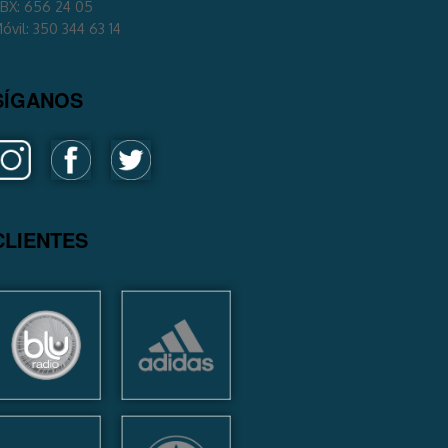
BX: 656 24 05
óvil: 350 344 63 14
SÍGANOS
CLIENTES