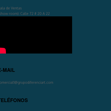
ala de Ventas
Show room): Calle 72 # 20 A 22
E-MAIL
omercial1@grupodiferenciart.com
TELÉFONOS